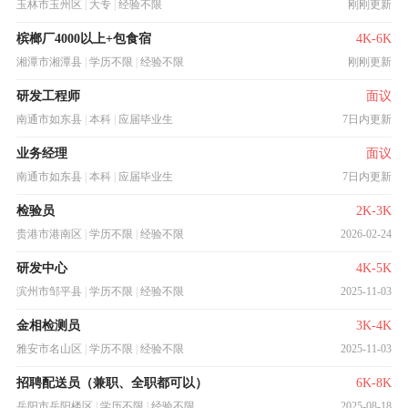
玉林市玉州区
|
大专
|
经验不限
刚刚更新
槟榔厂4000以上+包食宿
4K-6K
湘潭市湘潭县
|
学历不限
|
经验不限
刚刚更新
研发工程师
面议
南通市如东县
|
本科
|
应届毕业生
7日内更新
业务经理
面议
南通市如东县
|
本科
|
应届毕业生
7日内更新
检验员
2K-3K
贵港市港南区
|
学历不限
|
经验不限
2026-02-24
研发中心
4K-5K
滨州市邹平县
|
学历不限
|
经验不限
2025-11-03
金相检测员
3K-4K
雅安市名山区
|
学历不限
|
经验不限
2025-11-03
招聘配送员（兼职、全职都可以）
6K-8K
岳阳市岳阳楼区
|
学历不限
|
经验不限
2025-08-18