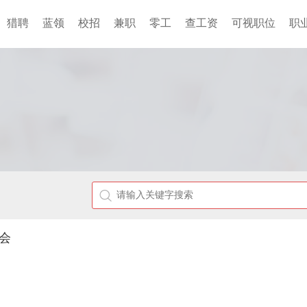
猎聘
蓝领
校招
兼职
零工
查工资
可视职位
职
聘会