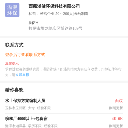
西藏溢健环保科技有限公司
私营．民营企业
|
50～200人
|
医药制造
拉萨市
拉萨市堆龙德庆区博达路189号
联系方式
登录后可查看联系方式
温馨提示
求职过程请勿缴纳费用，谨防诈骗！如遇到招聘方有任何收费，扣押证件等行
为，请
立即举报
猜你喜欢
水土保持方案编制人员
面议
玉林市玉州区
|
大专
|
经验不限
刚刚更新
槟榔厂4000以上+包食宿
4K-6K
湘潭市湘潭县
|
学历不限
|
经验不限
刚刚更新