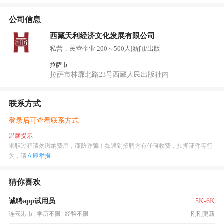
公司信息
西藏天利经济文化发展有限公司
私营．民营企业
|
200～500人
|
新闻/出版
拉萨市
拉萨市林廓北路23号西藏人民出版社内
联系方式
登录后可查看联系方式
温馨提示
求职过程请勿缴纳费用，谨防诈骗！如遇到招聘方有任何收费，扣押证件等行
为，请
立即举报
猜你喜欢
诚聘app试用员
5K-6K
连云港市
|
学历不限
|
经验不限
刚刚更新