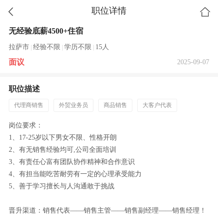
职位详情
无经验底薪4500+住宿
拉萨市
经验不限
学历不限
15人
|
|
|
面议
2025-09-07
职位描述
代理商销售
外贸业务员
商品销售
大客户代表
岗位要求：
1、17-25岁以下男女不限、性格开朗
2、有无销售经验均可,公司全面培训
3、有责任心富有团队协作精神和合作意识
4、有担当能吃苦耐劳有一定的心理承受能力
5、善于学习擅长与人沟通敢于挑战
晋升渠道：销售代表——销售主管——销售副经理——销售经理！