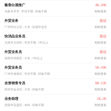
酱香白酒推广
4K-20K
乌鲁木齐市
|
学历不限
|
经验不限
刚刚更新
外贸业务
面议
广州市白云区
|
大专
|
应届毕业生
刚刚更新
快消品业务员
面议
玉林市玉州区
|
学历不限
|
1年以上
刚刚更新
外贸业务员
面议
洛阳市涧西区
|
大专
|
1年以上
刚刚更新
外贸业务员
5K-10K
广州市海珠区
|
学历不限
|
经验不限
刚刚更新
农资销售专员
8K-12K
郑州市金水区
|
大专
|
经验不限
刚刚更新
业务助理
1K-2K
贵阳市花溪区
|
本科
|
经验不限
刚刚更新