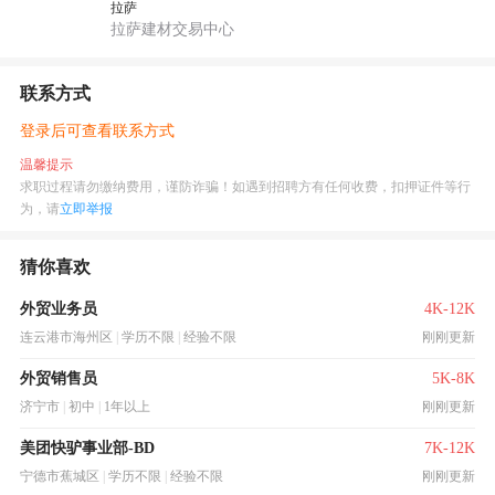
拉萨
拉萨建材交易中心
联系方式
登录后可查看联系方式
温馨提示
求职过程请勿缴纳费用，谨防诈骗！如遇到招聘方有任何收费，扣押证件等行
为，请
立即举报
猜你喜欢
外贸业务员
4K-12K
连云港市海州区
|
学历不限
|
经验不限
刚刚更新
外贸销售员
5K-8K
济宁市
|
初中
|
1年以上
刚刚更新
美团快驴事业部-BD
7K-12K
宁德市蕉城区
|
学历不限
|
经验不限
刚刚更新