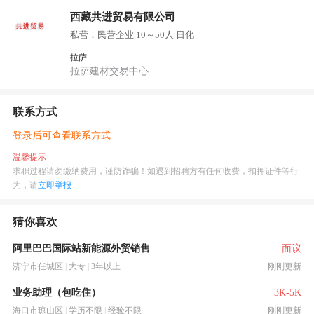
西藏共进贸易有限公司
私营．民营企业
|
10～50人
|
日化
拉萨
拉萨建材交易中心
联系方式
登录后可查看联系方式
温馨提示
求职过程请勿缴纳费用，谨防诈骗！如遇到招聘方有任何收费，扣押证件等行
为，请
立即举报
猜你喜欢
阿里巴巴国际站新能源外贸销售
面议
济宁市任城区
|
大专
|
3年以上
刚刚更新
业务助理（包吃住）
3K-5K
海口市琼山区
|
学历不限
|
经验不限
刚刚更新