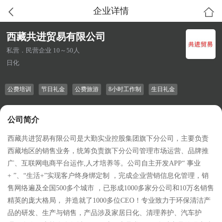
企业详情
西藏共进贸易有限公司
私营．民营企业 10～50人
日化
公费培训
节日礼金
公费旅游
8小时工作制
生日礼金
公司简介
西藏共进贸易有限公司是大勤实业控股集团旗下分公司，主要负责
西藏地区的销售业务，统筹负责旗下分公司管理市场运营、品牌推
广、互联网电商平台运作,人才培养等。公司自主开发APP“ 事业
+ ”、“生活+”实现客户终身绑定制 ，完成企业营销信息化管理，销
售网络遍及全国500多个城市 ，已形成1000多家分公司和10万名销售
精英的庞大格局， 并造就了1000多位CEO！专业致力于环保清洁产
品的研发、生产与销售，产品涉及家居日化、清理养护、汽车护