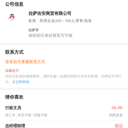
公司信息
拉萨吉安商贸有限公司
私营．民营企业
|
200～500人
|
零售/批发
拉萨市
柳梧新区奥特莱斯写字楼
联系方式
登录后可查看联系方式
温馨提示
求职过程请勿缴纳费用，谨防诈骗！如遇到招聘方有任何收费，扣押证件等行
为，请
立即举报
猜你喜欢
行政文员
6K-8K
湛江市
|
学历不限
|
经验不限
刚刚更新
总经理助理
面议