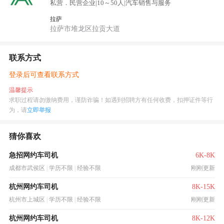
私营．民营企业
|
10～50人
|
汽车销售与服务
拉萨
拉萨市堆龙区拉贡大道
联系方式
登录后可查看联系方式
温馨提示
求职过程请勿缴纳费用，谨防诈骗！如遇到招聘方有任何收费，扣押证件等行
为，请
立即举报
猜你喜欢
急招网约车司机
6K-8K
成都市武侯区
|
学历不限
|
经验不限
刚刚更新
杭州网约车司机
8K-15K
杭州市上城区
|
学历不限
|
经验不限
刚刚更新
杭州网约车司机
8K-12K