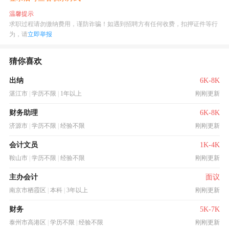
温馨提示
求职过程请勿缴纳费用，谨防诈骗！如遇到招聘方有任何收费，扣押证件等行
为，请
立即举报
猜你喜欢
出纳
6K-8K
湛江市
|
学历不限
|
1年以上
刚刚更新
财务助理
6K-8K
济源市
|
学历不限
|
经验不限
刚刚更新
会计文员
1K-4K
鞍山市
|
学历不限
|
经验不限
刚刚更新
主办会计
面议
南京市栖霞区
|
本科
|
3年以上
刚刚更新
财务
5K-7K
泰州市高港区
|
学历不限
|
经验不限
刚刚更新