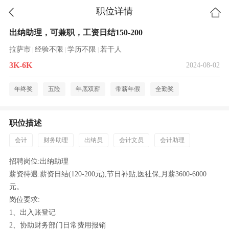
职位详情
出纳助理，可兼职，工资日结150-200
拉萨市
经验不限
学历不限
若干人
|
|
|
3K-6K
2024-08-02
年终奖
五险
年底双薪
带薪年假
全勤奖
职位描述
会计
财务助理
出纳员
会计文员
会计助理
招聘岗位:出纳助理
薪资待遇:薪资日结(120-200元),节日补贴,医社保,月薪3600-6000
元。
岗位要求:
1、出入账登记
2、协助财务部门日常费用报销