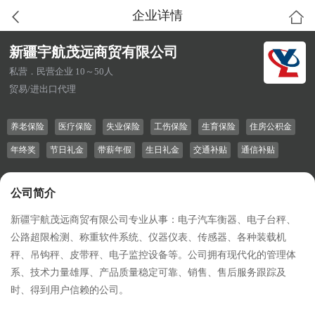
企业详情
新疆宇航茂远商贸有限公司
私营．民营企业 10～50人
贸易/进出口代理
养老保险
医疗保险
失业保险
工伤保险
生育保险
住房公积金
年终奖
节日礼金
带薪年假
生日礼金
交通补贴
通信补贴
公司简介
新疆宇航茂远商贸有限公司专业从事：电子汽车衡器、电子台秤、
公路超限检测、称重软件系统、仪器仪表、传感器、各种装载机
秤、吊钩秤、皮带秤、电子监控设备等。公司拥有现代化的管理体
系、技术力量雄厚、产品质量稳定可靠、销售、售后服务跟踪及
时、得到用户信赖的公司。