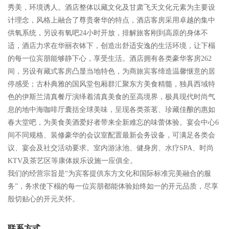
秀美，环境诱人。酒店整体以藏文化及甘肃飞天文化元素为主要设
计理念，风格上融合了尊贵奢华的特点，酒店客房采用卓越的集中
供氧系统，另设有氧吧24小时开放，排解旅客刚到高原的身体不
适，酒店力求在华丽衣钵下，创造出舒适安逸的生活环境，让下榻
的每一位宾朋能够静下心，享受生活。酒店拥有各类豪华客房262
间，另设有藏式客房凸显当地特色，为商旅宾客缔造温馨惬意的居
停感受；古朴典雅的国风堂包厢群汇聚东方美食精髓，独具西域特
色的伊斯兰清真餐厅演绎着清真美食的至高境界，极具现代时尚气
息的地中海咖啡厅囊括全球美味，呈现各类茶茗、珍藏佳酿的惠如
春大堂吧，为美食美酒爱好者带来全新难忘的味蕾体验。宴会中心6
间不同规格、装修豪华的会议室配置最新会务设备，可满足各类会
议、宴会及社交活动要求。室内游泳池、健身房、水疗SPA、时尚
KTV及茶艺区等康体娱乐设施一应俱全。
我们的经营宗旨是“为宾客提供东方文化和国际标准完美融合的服
务”，务求使下榻的每一位宾朋都能体验始终如一的开元品质，尽享
殷切贴心的开元关怀。
联系方式