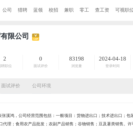
公司
猎聘
蓝领
校招
兼职
零工
查工资
可视职
贸有限公司
2
0
83198
2024-04-18
招聘职位
面试评价
浏览量
登录时间
面试评价
公司环境
法人代表张溪鸿，公司经营范围包括：一般项目：货物进出口；技术进出口；包
口代理；食用农产品批发；农副产品销售；谷物销售；豆及薯类销售。许