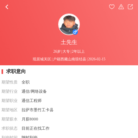
土先生
26岁
|
大专
|
2年以上
现居城关区
|
户籍西藏山南琼结县
|
2026-02-15
求职意向
期望性质
全职
期望行业
通信/网络设备
期望职业
通信工程师
期望地区
拉萨市墨竹工卡县
期望薪水
月薪8000
求职状态
目前正在找工作
到岗时间
随时到岗