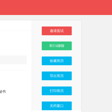
邀请面试
和TA聊聊
收藏简历
导出简历
打印简历
秘书
关闭窗口