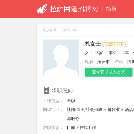
拉萨网隆招聘网
简历
简历编号：N1221594
扎女士
2025-10-31
女
|
28岁
|
本科
|
2年
现居：
拉萨市
户籍：
四
登录获取联系方式
求职意向
工作类型：
全职
期望行业：
社团/组织/社会保障 + 餐饮业 + 酒店
源服务
求职状态：
目前正在找工作