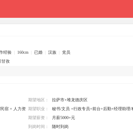
工作经验
|
160cm
|
已婚
|
汉族
|
党员
川甘孜
期望地区：
拉萨市+堆龙德庆区
/民宿 + 人力资
期望职业：
秘书/文员 +行政专员+前台+后勤+经理助理/
期望薪资：
月薪5000+元
到岗时间：
随时到岗